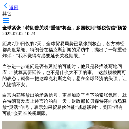
返回
其它
全球紧张！特朗普关税“重锤”将至，多国收到“缴税贺信”预警
2025-07-02 10:23
距离7月9日仅剩7天，全球贸易局势已紧张到极点，各方神经
都高度紧绷。特朗普在福克斯新闻的采访中，抛出了一颗重磅
炸弹：“我不觉得有必要延长关税期限。”
当被进一步追问是否有延期的可能时，他只是轻描淡写地回
应：“就算真要延长，也不是什么大不了的事。”这般模棱两可
的表态，就像一把达摩克利斯之剑，悬在全球经济的头顶，让
人惴惴不安。
白宫内部释放出的矛盾信号，更是加剧了当下的紧张氛围。就
在特朗普发表上述言论的前一天，财政部长贝森特还向市场释
放“灵活”信号，表示如果贸易伙伴能“诚恳谈判”，美国“很有
可能”会延长关税期限。