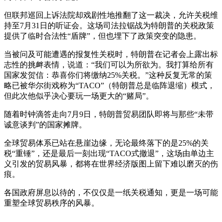
但联邦巡回上诉法院却戏剧性地推翻了这一裁决，允许关税维
持至7月31日的听证会。这场司法拉锯战为特朗普的关税政策
提供了临时合法性“盾牌”，但也埋下了政策突变的隐患。
当被问及可能遭遇的报复性关税时，特朗普在记者会上露出标
志性的挑衅表情，说道：“我们可以为所欲为。我打算给所有
国家发贺信：恭喜你们将缴纳25%关税。”这种反复无常的策
略已被华尔街戏称为“TACO”（特朗普总是临阵退缩）模式，
但此次他似乎决心要玩一场更大的“赌局”。
随着时钟滴答走向7月9日，特朗普贸易团队即将与那些“未带
诚意谈判”的国家摊牌。
全球贸易体系已站在悬崖边缘，无论最终落下的是25%的关
税“重锤”，还是最后一刻出现“TACO式撤退”，这场由单边主
义引发的贸易风暴，都将在世界经济版图上留下难以磨灭的伤
痕。
各国政府屏息以待的，不仅仅是一纸关税通知，更是一场可能
重塑全球贸易秩序的风暴。