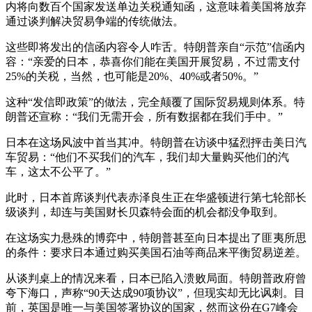
内将向数百个国家发送单边关税通知函，这意味着美国将放弃
通过谈判解决贸易争端的传统做法。
这些即将发出的信函内容令人咋舌。特朗普亲自“示范”信函内
容：“亲爱的日本，恭喜你们能在美国开展贸易，不过需支付
25%的关税，当然，也可能是20%、40%或者50%。”
这种“发信即政策”的做法，完全颠覆了国际贸易规则体系。特
朗普还宣称：“我们无需开会，所有数据都在我们手中。”
日本在这场风波中首当其冲。特朗普在访谈中猛烈抨击美日汽
车贸易：“他们不买我们的汽车，我们却大量购买他们的汽
车，这太不公平了。”
此时，日本首席谈判代表赤泽良生正在华盛顿进行第七轮部长
级谈判，却连与美国财长贝森特会面的机会都没争取到。
在这场实力悬殊的博弈中，特朗普甚至向日本提出了匪夷所思
的条件：要求日本通过购买美国石油等商品来平衡贸易逆差。
从谈判桌上的情况来看，日本已陷入溃败局面。特朗普政府曾
夸下海口，声称“90天达成90项协议”，但现实却无比讽刺。目
前，英国是唯一与美国签署协议的国家，然而这份在G7峰会