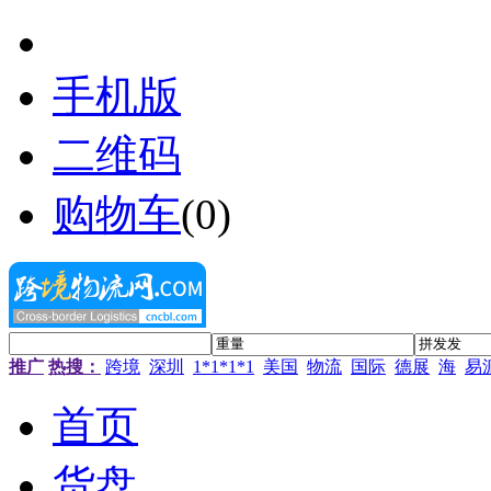
手机版
二维码
购物车
(
0
)
推广
热搜：
跨境
深圳
1*1*1*1
美国
物流
国际
德展
海
易
首页
货盘