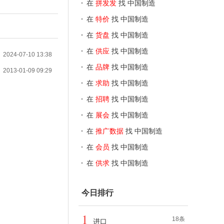
在
拼发发
找 中国制造
在
特价
找 中国制造
在
货盘
找 中国制造
在
供应
找 中国制造
2024-07-10 13:38
在
品牌
找 中国制造
2013-01-09 09:29
在
求助
找 中国制造
在
招聘
找 中国制造
在
展会
找 中国制造
在
推广数据
找 中国制造
在
会员
找 中国制造
在
供求
找 中国制造
今日排行
1
18条
进口