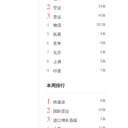
2
34条
空运
3
40条
货运
4
301条
物流
5
4条
拓展
6
6条
竞争
7
5条
元旦
8
5条
上调
9
7条
印度
本周排行
1
6条
快递业
2
10条
国际货运
3
2条
进口增长迅猛