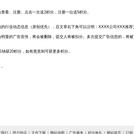
击查看、注册。点击一次送2积分，注册一位送5积分。
的行业动态信息（原创优先），且文章右下角可以注明：XXXX公司XXX推荐
为明显的广告宣传，将会被删除，提交人将被扣分。多次提交广告信息的，将被
采纳获20积分，如有悬赏则可获更多积分。
）。
于我们
|
用户协议
|
文件下载
|
网站地图
|
广告服务
|
积分换礼
|
网站留言
|
订阅