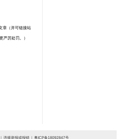
文章（并可链接站
更严厉处罚。）
|
违规举报或报错
|
粤ICP备18092847号