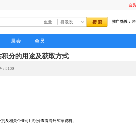
会员
会员
会员
推广
热搜：
跨
会员
会员
会员
展会
会员
会员
会员
站积分的用途及获取方式
会员
会员
点击：
5100
会员
会员
会员
会员
会员
会员
会员
会员
外贸及相关企业可用积分查看海外买家资料。